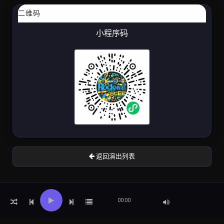
二维码
小程序码
返回演出列表
00:00
{block name="script"}{/block}