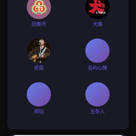
回春丹
犬儒
贰佰
岛屿心情
郑钧
五条人